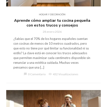
HOGAR Y DECORACIÓN
Aprende cómo ampliar tu cocina pequeña
con estos trucos y consejos
28 enero 2026
¿Sabías que el 70% de los hogares españoles cuentan
con cocinas de menos de 10 metros cuadrados, pero
que esto no tiene por qué limitar su funcionalidad ni su
estilo? La clave está en conocer los trucos adecuados
que permiten maximizar cada centímetro disponible sin
renunciar a una estética cuidada. Muchas veces
pensamos que una […]
chat_bubble
0 Comentario
visibility
432 Visualizaciones