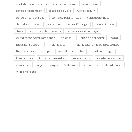
ciudades baratas para ir en verano por España
comer sano
consejos decoracion
consejos de viaje
Consejos DIY
consejos para el hogar
consejos para turistas
cuidado del hogar
dar valor a tu casa
decoracion
decoración hogar
decorar tu casa
dieta
estilo de vida diferente
evitar robos en el hogar
evitar robos hogar vacaciones
feng shui
higiene del hogar
hogar
ideas para decorar
limpiar la casa
limpiar la casa sin productos tóxicos
limpieza natural del hogar
remedios naturales
salud en el hogar
tiempo libre
tipos de mascarillas
tu casa tu vida
uso de mascarillas
vacaciones
viajar
viajes
Vida sana
video
vivienda saludable
vivir diferente