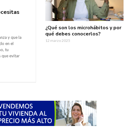
ecesitas
¿Qué son los microhábitos y por
qué debes conocerlos?
anza y que la
12 marzo 2025
do en el
o, tu
s que evitar