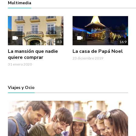
Multimedia
videocam
videocam
4:3
16:9
La mansión que nadie
La casa de Papá Noel
quiere comprar
23 diciembre 2019
31 enero 2020
Viajes y Ocio