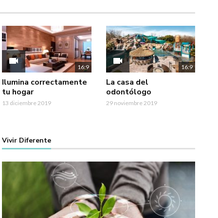
videocam
videocam
16:9
16:9
Ilumina correctamente
La casa del
tu hogar
odontólogo
13 diciembre 2019
29 noviembre 2019
Vivir Diferente