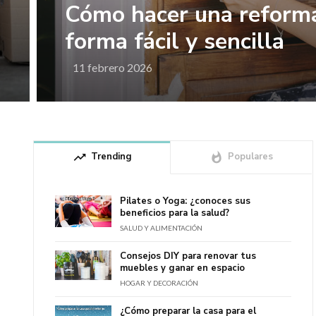
Cómo hacer una reforma
forma fácil y sencilla
11 febrero 2026
trending_up
Trending
whatshot
Populares
Pilates o Yoga: ¿conoces sus
beneficios para la salud?
SALUD Y ALIMENTACIÓN
Consejos DIY para renovar tus
muebles y ganar en espacio
HOGAR Y DECORACIÓN
¿Cómo preparar la casa para el