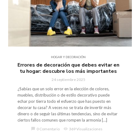
HOGAR Y DECORACIÓN
Errores de decoración que debes evitar en
tu hogar: descubre los más importantes
24 septiembre 2025
¿Sabías que un solo error en la elección de colores,
muebles, distribución o de estilo decorativo puede
echar por tierra todo el esfuerzo que has puesto en
decorar tu casa? A veces no se trata de invertir más
dinero o de seguir las últimas tendencias, sino de evitar
ciertos fallos comunes que rompen la armonía […]
chat_bubble
0 Comentario
visibility
369 Visualizaciones