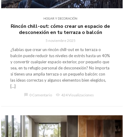
HOGAR Y DECORACIÓN
Rincón chill-out: cómo crear un espacio de
desconexión en tu terraza o balcón
5 noviembre 2025
¿Sabías que crear un rincón chill-out en tu terraza o
balcón puede reducir tus niveles de estrés hasta un 40%
y convertir cualquier espacio exterior, por pequeño que
sea, en tu refugio personal de desconexión? No importa
si tienes una amplia terraza o un pequeño balcón: con
las ideas correctas y algunos elementos bien elegidos,
[…]
chat_bubble
0 Comentario
visibility
424 Visualizaciones