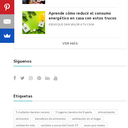
Aprende cómo reducir el consumo
energético en casa con estos trucos
IDEAS QUE DAN VALOR A TU CASA
VER MÁS
Síguenos
Etiquetas
5 ciudades baratas verano
5 lugares baratos de España
alimentación
alimentos
beneficios de alimentos
calefacción en el hogar
calidad de vida
cambios a causa del Covid-19
casas que molan