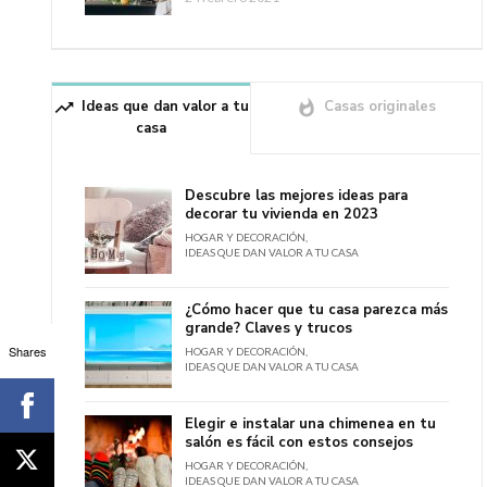
trending_up
Ideas que dan valor a tu
whatshot
Casas originales
casa
Descubre las mejores ideas para
decorar tu vivienda en 2023
HOGAR Y DECORACIÓN
,
IDEAS QUE DAN VALOR A TU CASA
¿Cómo hacer que tu casa parezca más
grande? Claves y trucos
Shares
HOGAR Y DECORACIÓN
,
IDEAS QUE DAN VALOR A TU CASA
Elegir e instalar una chimenea en tu
salón es fácil con estos consejos
HOGAR Y DECORACIÓN
,
IDEAS QUE DAN VALOR A TU CASA