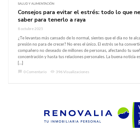
SALUD Y ALIMENTACIÓN
Consejos para evitar el estrés: todo lo que n
saber para tenerlo a raya
8 octubre 2025
¿Te levantas más cansado de lo normal, sientes que el día no te alc
presión no para de crecer? No eres el único. El estrés se ha converti
compañero no deseado de millones de personas, afectando tu sueñ
concentración y hasta tus relaciones personales. La buena noticia e
[…]
chat_bubble
0 Comentario
visibility
396 Visualizaciones