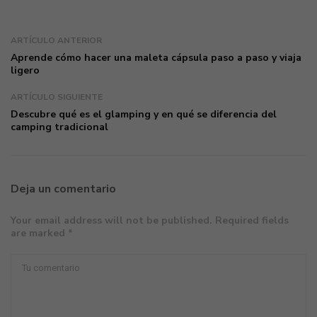
ARTÍCULO ANTERIOR
Aprende cómo hacer una maleta cápsula paso a paso y viaja
ligero
ARTÍCULO SIGUIENTE
Descubre qué es el glamping y en qué se diferencia del
camping tradicional
Deja un comentario
Your email address will not be published. Required fields
are marked *