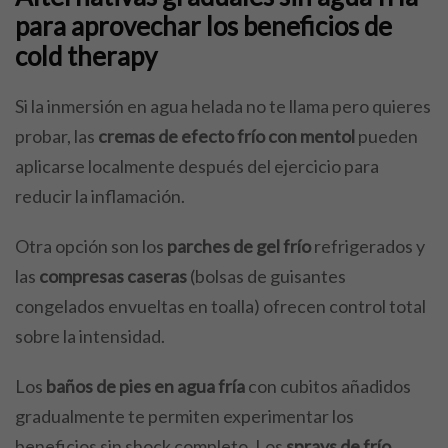
para aprovechar los beneficios de
cold therapy
Si la inmersión en agua helada no te llama pero quieres
probar, las
cremas de efecto frío con mentol
pueden
aplicarse localmente después del ejercicio para
reducir la inflamación.
Otra opción son los
parches de gel frío
refrigerados y
las
compresas caseras
(bolsas de guisantes
congelados envueltas en toalla) ofrecen control total
sobre la intensidad.
Los
baños de pies en agua fría
con cubitos añadidos
gradualmente te permiten experimentar los
beneficios sin shock completo. Los
sprays de frío