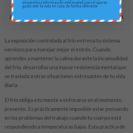
enviaremos información interesante para tí que te
sensación de euforia y claridad
gusta vivir la vida en casa de forma diferente
mental después de una sesión de frío.
La exposición controlada al frío entrena tu sistema
nervioso para manejar mejor el estrés. Cuando
aprendes a mantener la calma durante la incomodidad
del frío, desarrollas una mayor resistencia mental que
se traslada a otras situaciones estresantes de tu vida
diaria.
El frío obliga a tu mente a enfocarse en el momento
presente. Es prácticamente imposible estar pensando
en los problemas del trabajo cuando tu cuerpo está
respondiendo a temperaturas bajas. Esta práctica de