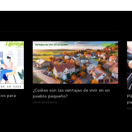
¿Cuáles son las ventajas de vivir en un
cos para
pueblo pequeño?
Pi
pa
VIVIR DIFERENTE
SA