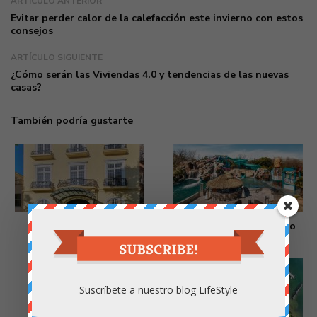
ARTÍCULO ANTERIOR
Evitar perder calor de la calefacción este invierno con estos
consejos
ARTÍCULO SIGUIENTE
¿Cómo serán las Viviendas 4.0 y tendencias de las nuevas
casas?
También podría gustarte
La mansión que nadie
La casa del odontólogo
quiere comprar
29 noviembre 2019
31 enero 2020
Suscríbete a nuestro blog LifeStyle