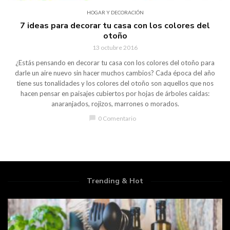
HOGAR Y DECORACIÓN
7 ideas para decorar tu casa con los colores del
otoño
13 octubre 2016
¿Estás pensando en decorar tu casa con los colores del otoño para
darle un aire nuevo sin hacer muchos cambios? Cada época del año
tiene sus tonalidades y los colores del otoño son aquellos que nos
hacen pensar en paisajes cubiertos por hojas de árboles caídas:
anaranjados, rojizos, marrones o morados.
chat_bubble
0 Comentario
Trending & Hot