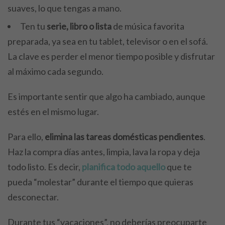
suaves, lo que tengas a mano.
Ten tu
serie, libro o lista
de música favorita
preparada, ya sea en tu tablet, televisor o en el sofá.
La clave es perder el menor tiempo posible y disfrutar
al máximo cada segundo.
Es importante sentir que algo ha cambiado, aunque
estés en el mismo lugar.
Para ello,
elimina las tareas domésticas pendientes
.
Haz la compra días antes, limpia, lava la ropa y deja
todo listo. Es decir,
planifica todo aquello
que te
pueda “molestar” durante el tiempo que quieras
desconectar.
Durante tus “vacaciones”, no deberías preocuparte