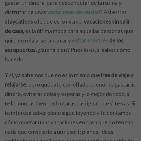
gastar un dineral para desconectar de la rutina y
disfrutar de unas
vacaciones de verdad
? Así es: las
staycations
o lo que es lo mismo,
vacaciones sin salir
de casa
, es la última moda para aquellas personas que
quieren relajarse, ahorrar y
evitar el estrés
de los
aeropuertos.
¿Suena bien? Pues lo es, si sabes cómo
hacerlo.
Y sí, ya sabemos que no es lo mismo que
irse de viaje y
relajarse
, pero quédate con el lado bueno, no gastarás
dinero, evitarás colas y esperas y lo mejor de todo, si
te lo montas bien, disfrutarás casi igual que si te vas. Si
te interesa saber cómo sigue leyendo y te contamos
cómo montar unas vacaciones en casa que no tengan
nada que envidiarle a un resort: planes, ideas,
ambiente y pequeños trucos para sentir que estás de