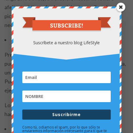
afeitarte si tienes barba, música tranquila y algo para
picar. Si vives en pareja, podéis hacerlo juntos. No
necesitas un balneario, solo tiempo para ti.
Maratón de películas o series temáticas
Suscríbete a nuestro blog LifeStyle
Prepárate para ver esas series pendientes que no
puedes completar el resto del tiempo. Elige una saga,
un país o un género y dedícale un día completo.
Puedes acompañarlo con comida relacionada (por
ejemplo: cine italiano + pizza casera).
Lo importante es que sea algo diferente de lo que
haces normalmente.
Suscribirme
Como tú, odiamos el spam, por lo que sólo te
Turismo local
enviaremos información interesante para tí que te