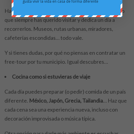
gusta vivir la vida en casa de forma diferente
Haz una lista de sitios de tu ciudad que no conoces o
que siempre has querido visitar y dedica un día a
recorrerlos. Museos, rutas urbanas, miradores,
cafeterías escondidas… todo vale.
Y si tienes dudas, por qué no piensas en contratar un
free-tour por tu municipio. Igual descubres…
Cocina como si estuvieras de viaje
Cada día puedes preparar (o pedir) comida de un país
diferente.
México, Japón, Grecia, Tailandia
… Haz que
cada cena sea una experiencia nueva, incluso con
decoración improvisada o música típica.
Otra opción para darle más ambiente es escuchar