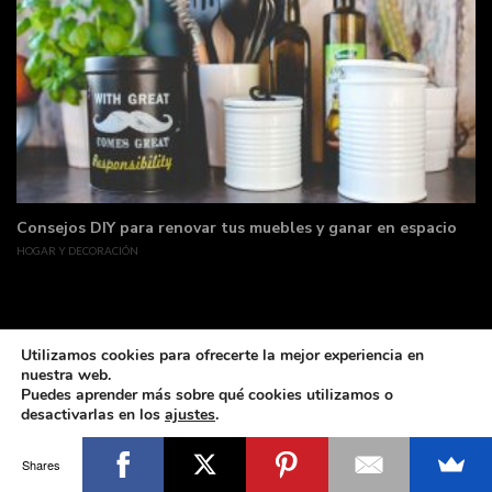
Consejos DIY para renovar tus muebles y ganar en espacio
HOGAR Y DECORACIÓN
Utilizamos cookies para ofrecerte la mejor experiencia en
nuestra web.
Puedes aprender más sobre qué cookies utilizamos o
desactivarlas en los
ajustes
.
Made with coffee & love by deLunaSoft ©All rights reservd.
Cerrar el banner de 
Aceptar
Rechazar
Ajustes
Shares