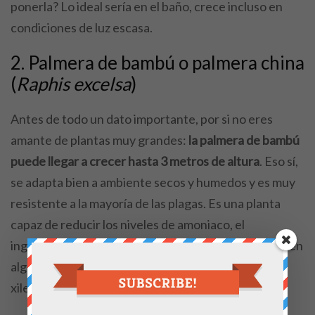
ponerla? Lo ideal sería en el baño, crece incluso en
condiciones de luz escasa.
2. Palmera de bambú o palmera china
(
Raphis excelsa
)
Antes de todo un dato importante, por si no eres
amante de plantas muy grandes:
la palmera de bambú
puede llegar a crecer hasta 3 metros de altura
. Eso sí,
se adapta bien a ambiente secos y humedos y es muy
resistente a la mayoría de las plagas. Es una planta
capaz de reducir los niveles de amoniaco, el
ingrediente que se encuentra en los detergentes y en
algunos tejidos y colorantes. También es útil contra
xileno y formaldehído.