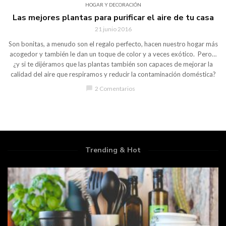
HOGAR Y DECORACIÓN
Las mejores plantas para purificar el aire de tu casa
21 junio 2016
Son bonitas, a menudo son el regalo perfecto, hacen nuestro hogar más
acogedor y también le dan un toque de color y a veces exótico. Pero…
¿y si te dijéramos que las plantas también son capaces de mejorar la
calidad del aire que respiramos y reducir la contaminación doméstica?
chat_bubble
2 Comentarios
Trending & Hot