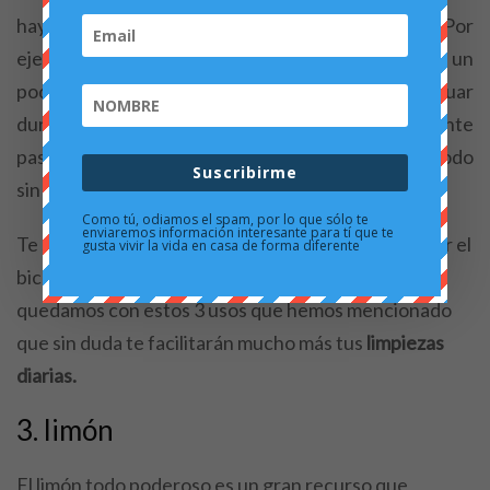
hay mejor remedio que bicarbonato de sodio. Por
ejemplo para limpiar las alfombras, echamos un
poquito de producto encima y lo dejamos actuar
durante toda la noche. Al día siguiente simplemente
pasamos la aspiradora y quedarán limpias y sobre todo
Suscribirme
sin olores.
Como tú, odiamos el spam, por lo que sólo te
enviaremos información interesante para tí que te
Te sorprendería saber todo lo que puede solucionar el
gusta vivir la vida en casa de forma diferente
bicarbonato de sodio, pero de momento nos
quedamos con estos 3 usos que hemos mencionado
que sin duda te facilitarán mucho más tus
limpiezas
diarias.
3. limón
El limón todo poderoso es un gran recurso que