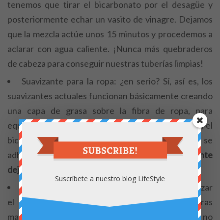
tenemos que tirar el bicarbonato por el desagüe y
posteriormente echar un vasito de vinagre. Dejamos
que la mezcla actúe unos 15 minutos y procedemos a
aclarar con agua caliente. ¡Nunca más quebraderos
de cabeza para conseguir nuestras tuberías limpias!
Suavizante para la ropa: ¿en serio? Sí, así es, los
suavizantes actuales funcionan básicamente creando
una capa de grasa sobre la fibra de ropa, para
equilibrar la acción del detergente y de la cal. Con el
bicarbonato, impediremos directamente que la cal se
adhiera a la ropa, así que
actuará como suavizante
dejándonos la ropa perfecta.
Suscríbete a nuestro blog LifeStyle
Absorbe-olores: si ya no sabemos cómo neutralizar
el olor de los zapatos, de las mantas de nuestras
mascotas, de esta alfombra que lo absorbe todo, no