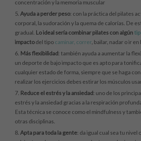
concentración y la memoria muscular
Ayuda a perder peso
: con la práctica del pilates
corporal, la sudoración y la quema de calorías.
De est
gradual.
Lo ideal sería combinar pilates con algún
ti
impacto
del tipo
caminar, correr
, bailar, nadar o ir en
Más flexibilidad
: también ayuda a aumentar la flex
un deporte de bajo impacto que es apto para tonifica
cualquier estado de forma, siempre que se haga con
realizar los ejercicios debes estirar los músculos u
Reduce el estrés y la ansiedad
: uno de los princip
estrés y la ansiedad gracias a la respiración profunda
Esta técnica se conoce como el mindfulness y también 
otras disciplinas.
Apta para toda la gente
: da igual cual sea tu nivel