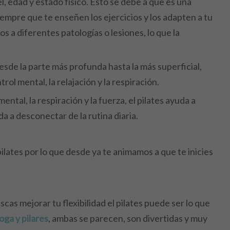
l, edad y estado físico. Esto se debe a que es una
iempre que te enseñen los ejercicios y los adapten a tu
s a diferentes patologías o lesiones, lo que la
 desde la parte más profunda hasta la más superficial,
ol mental, la relajación y la respiración.
mental, la respiración y la fuerza, el pilates ayuda a
da a desconectar de la rutina diaria.
lates por lo que desde ya te animamos a que te inicies
scas mejorar tu flexibilidad el pilates puede ser lo que
ga y pilares
, ambas se parecen, son divertidas y muy