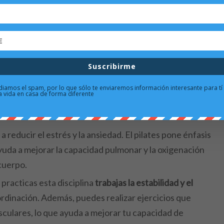
lates ayuda a trabajar todos los músculos en profundidad,
scular. Esto se debe a la forma de trabajarlos al
una abdominal de pilates equivale a 10 normales
ya que
 evitar el dolor de espalda y las cervicales, entre
Suscribirme
s musculares, como los abdominales, glúteos, piernas
iamos el spam, por lo que sólo te enviaremos información interesante para tí
 la vida en casa de forma diferente
respiración, lo que ayuda a mejorar la capacidad
reducir el estrés y la ansiedad. El pilates pone énfasis
ayuda a mejorar la capacidad pulmonar y la oxigenación
cuerpo.
 practicas esta disciplina
trabajas la estabilidad y el
ordinación.
Además, puedes realizar ejercicios que
culares, lo que ayuda a mejorar tu capacidad de