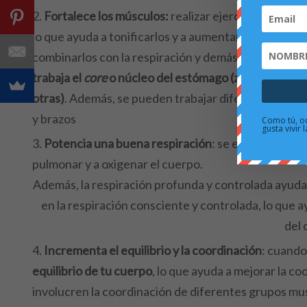
Fortalece los músculos:
realizar ejercicios del pi
lo que ayuda a tonificarlos y a aumentar la fuerza mu
combinarlos con la respiración y demás. Piensa que
trabaja el
core
o núcleo del estómago (zona clave para
otras)
.
Además, se pueden trabajar diferentes grupo
y brazos
Como tú, od
gusta vivir
Potencia una buena respiración
: se enfoca en la 
pulmonar y a oxigenar el cuerpo.
Además, la respiración profunda y controlada ayuda a 
en la respiración consciente y controlada, lo que 
del 
Incrementa el equilibrio y la coordinación
: cuando
equilibrio de tu cuerpo
, lo que ayuda a mejorar la co
involucren la coordinación de diferentes grupos mus