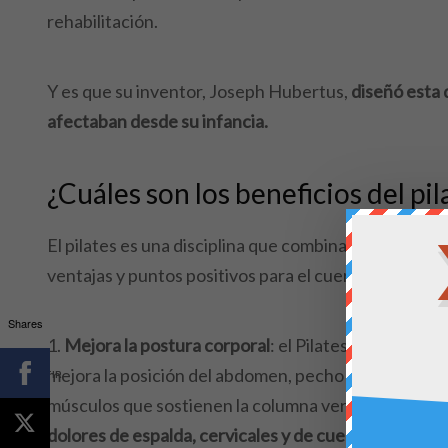
rehabilitación.
Y es que su inventor, Joseph Hubertus,
diseñó esta d
afectaban desde su infancia.
¿Cuáles son los beneficios del pil
El pilates es una disciplina que combina técnicas de 
ventajas y puntos positivos para el cuerpo y la mente
Shares
Mejora la postura corporal
: el Pilates se centra e
mejora la posición del abdomen, pecho y hombros.
A
COMPARTIR
músculos que sostienen la columna vertebral, lo qu
dolores de espalda, cervicales y de cuello.