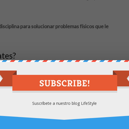
isciplina para solucionar problemas físicos que le
ates?
gimnasia, ballet y yoga, y ofrece una amplia gama de
. Entre ellos, están los siguientes:
n la respiración y la alineación de la columna, lo que
Suscríbete a nuestro blog LifeStyle
l practicar esta disciplina consigues fortalecer aquellos
e ayuda a mantener una postura correcta y a
prevenir