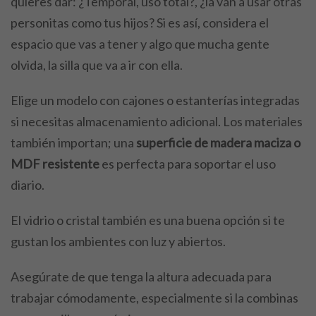
quieres dar: ¿Temporal, uso total?, ¿la van a usar otras
personitas como tus hijos? Si es así, considera el
espacio que vas a tener y algo que mucha gente
olvida, la silla que va a ir con ella.
Elige un modelo con cajones o estanterías integradas
si necesitas almacenamiento adicional. Los materiales
también importan; una
superficie de madera maciza o
MDF resistente
es perfecta para soportar el uso
diario.
El vidrio o cristal también es una buena opción si te
gustan los ambientes con luz y abiertos.
Asegúrate de que tenga la altura adecuada para
trabajar cómodamente, especialmente si la combinas