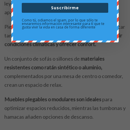
leyendo, si no es el caso te puedes saltar este
Suscribirme
apartado.
Como tú, odiamos el spam, por lo que sólo te
enviaremos información interesante para tí que te
Piensa que los muebles exteriores que vayas a colocar
gusta vivir la vida en casa de forma diferente
tanto en una terraza, como en el jardín
deben resistir
condiciones climáticas y ofrecer confort.
Un conjunto de sofás o sillones de
materiales
resistentes como ratán sintético o aluminio,
complementados por una mesa de centro o comedor,
crean un espacio de relax.
Muebles plegables o modulares son ideales
para
optimizar espacios reducidos, mientras las tumbonas y
hamacas añaden opciones de descanso.