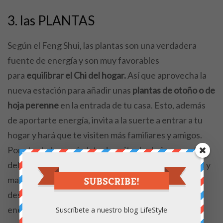
3. las PLANTAS
Según el Feng Shui, las plantas son una verdadera
fuente de energía y son muy favorables
para
equilibrar el Chi del hogar.
Así que aprovecha la
nueva estación para añadir unas
plantas de otoño o de
hoja perenne
en la entrada de tu casa. Esto, además
de aportarte energía, invita a la suerte a entrar a tu
hogar y hará que te visiten más familiares y amigos.
Por otro lado, acuérdate de quitar las hojas muertas
del portal y del techo y si tienes un jardín cuida de él y
mantenlo limpio, ya que la presencia de plantas
descuidadas representa un obstáculo para que las
energías positivas fluyan.
Suscríbete a nuestro blog LifeStyle