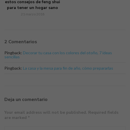
estos consejos de feng shui
para tener un hogar sano
21 marzo 2018
2 Comentarios
Pingback:
Decorar tu casa con los colores del otoño, 7 ideas
sencillas
Pingback:
La casa y la mesa para fin de año, cómo prepararlas
Deja un comentario
Your email address will not be published. Required fields
are marked *