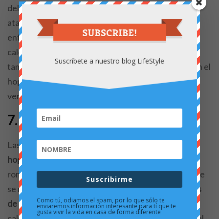
del sol, por lo contrarío cuando llega la hora del
atardecer
bajar las persianas
evitará que la casa se
enfríe mucho más rápido de lo que le ha costado
calentarse. Cerrar las puertas de las habitaciones
Suscríbete a nuestro blog LifeStyle
también permitirá que la calefacción se note más en el
hogar y evitará que el frío o aire se ‘cuelen’ por
ventanas y rendijas.
7. Usar velas y alfombras
Las
velas
son un elemento de
decoración para el
hogar
que aunque solemos asociar a un ambiente
romántico o a situaciones de emergencias en las que
Suscribirme
se nos va la luz,
calientan una habitación mucho más
Como tú, odiamos el spam, por lo que sólo te
de lo que creemos.
No se pueden comparar con el
enviaremos información interesante para tí que te
gusta vivir la vida en casa de forma diferente
calor de un radiador, pero sí que ayudan a calentar el