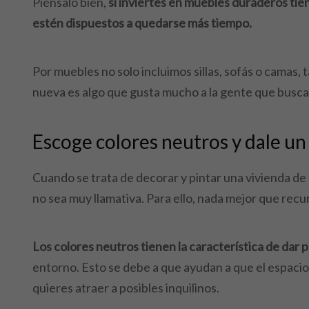
Piénsalo bien,
si inviertes en muebles duraderos tien
estén dispuestos a quedarse más tiempo.
Por muebles no solo incluimos sillas, sofás o camas
nueva es algo que gusta mucho a la gente que busca un
Escoge colores neutros y dale un
Cuando se trata de decorar y pintar una vivienda de 
no sea muy llamativa. Para ello, nada mejor que recur
Los colores neutros tienen la característica de dar p
entorno. Esto se debe a que ayudan a que el espacio 
quieres atraer a posibles inquilinos.