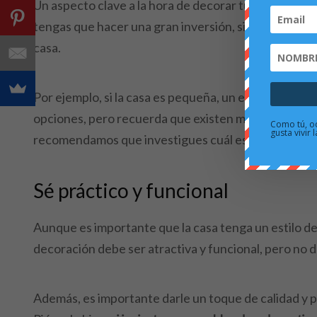
Un aspecto clave a la hora de decorar tu casa o piso e
tengas que hacer una gran inversión, sino que debes 
casa.
Por ejemplo, si la casa es pequeña, un estilo minimal
opciones, pero recuerda que existen muchos más
es
Como tú, od
gusta vivir
recomendamos que investigues cuál es que mejor se a
Sé práctico y funcional
Aunque es importante que la casa tenga un estilo de
decoración debe ser atractiva y funcional, pero no 
Además, es importante darle un toque de calidad y p