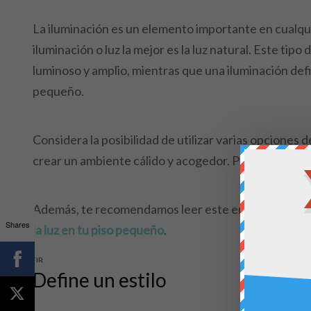
La iluminación es un elemento importante en cualqu
iluminación o luz la mejor es la luz natural. Este ti
luminoso y amplio, mientras que una iluminación de
pequeño.
Considera la posibilidad de utilizar varias opciones
crear un ambiente cálido y acogedor. Para ello, lo m
Además, te recomendamos leer este enlace donde t
Shares
la luz en tu piso pequeño
.
COMPARTIR
Define un estilo