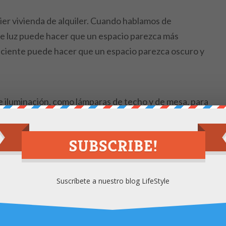
ier vivienda de alquiler. Cuando hablamos de
po de luz puede hacer que un espacio parezca más
ficiente puede hacer que un espacio parezca oscuro y
 de iluminación, como lámparas de techo y de mesa, para
ejor es
calcular la cantidad de luz
que necesita tu casa.
e damos los mejores trucos para
aprovechar el uso de
Suscríbete a nuestro blog LifeStyle