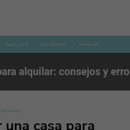
Viajes y Ocio
Vivir Diferente
Multimedia
a alquilar: consejos y error
 DECORACIÓN
 una casa para