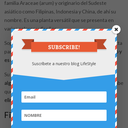
familia Araceae (arum) y originario del Sudeste
asiático como Filipinas, Indonesia y China, de ahí su
nombre. Es una planta versátil que se presenta en
varios colores y diseños.
Soporta relativamente bien la oscuridad y es perfecta
para pisos o casas pequeños ya que
no crece mucho y
es capaz de refrescar el ambiente en verano.
Suscríbete a nuestro blog LifeStyle
Su follaje único puede ir del plateado al verde, y
algunas variedades tienen tonos rosas o rojos
. Se sabe
que
las plantas perennes chinas son eficaces para
eliminar del aire ciertas partículas contaminantes.
Filodendro