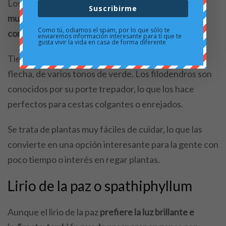
Los lilodendros son una gran familia de plantas, y
Suscribirme
muchas de sus especies pueden adaptarse a
Como tú, odiamos el spam, por lo que sólo te
condiciones de poca luz.
enviaremos información interesante para tí que te
gusta vivir la vida en casa de forma diferente
Tienen hojas en forma de corazón o de punta de
flecha, de varios tonos de verde. Los filodendros son
conocidos por su porte trepador, lo que los hace
perfectos para cestas colgantes o enrejados.
Se trata de plantas muy fáciles de cuidar, lo que las
convierte en una opción interesante para la gente con
poco tiempo o interés en regar plantas.
Lirio de la paz o spathiphyllum
Aunque el lirio de la paz
prefiere la luz brillante e