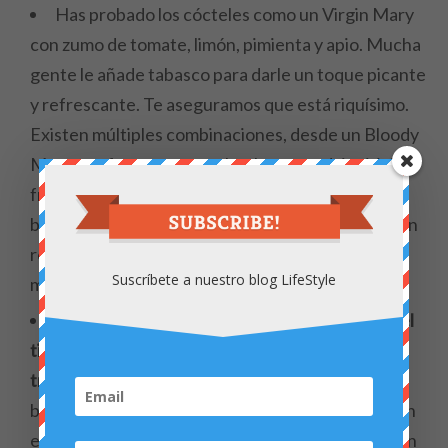
Has probado los cócteles como un Virgin Mary
con zumo de tomate, limón, pimienta y apio. Mucha
gente le añade tabasco para darle un toque picante
y refrescante. Te aseguramos que está riquísimo.
Existen múltiples combinaciones, desde un Bloody
Mary con frutas y vegetales, hasta un daiquiri de
fresa sin alcohol. ¿Conoces la combinación de un
belladona con zumo de arándano, piña y moras con
ron? Por supuesto, en verano no puede faltar un
Suscríbete a nuestro blog LifeStyle
mojito con fruta de la pasión.
En España las bebidas típicas son la sangría y el
tinto de verano. Pero existen otros refrescantes
tragos que te sorprenderán
. El borgoña es una
bebida chilena que combina tinto y frutas rojas, en
especial, fresas, moras y frambuesas. El melón con