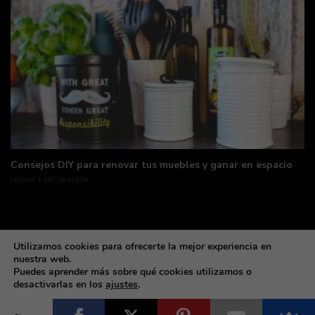
Consejos DIY para renovar tus muebles y ganar en espacio
HOGAR Y DECORACIÓN
Utilizamos cookies para ofrecerte la mejor experiencia en
nuestra web.
Puedes aprender más sobre qué cookies utilizamos o
desactivarlas en los
ajustes
.
Made with coffee & love by deLunaSoft ©All rights reservd.
Cerrar el banner de 
Aceptar
Rechazar
Ajustes