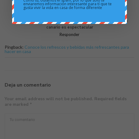
Como tú, odiamos el spam, por lo que sólo te
enviaremos información interesante para tí que te
gusta vivir la vida en casa de forma diferente
Jose Luis de Luna
27 mayo 2016
Si lo toman hasta los japoneses por algo será. El aguacate
canario es espectacular
Responder
Pingback:
Conoce los refrescos y bebidas más refrescantes para
hacer en casa
Deja un comentario
Your email address will not be published. Required fields
are marked *