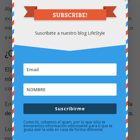
Algunos de estos estilos decorativos no son
exactamente minimalistas ya que también se pueden
mezclar con otros estilos, en especial, el estilo rústico
Suscríbete a nuestro blog LifeStyle
y el industrial.
¿Qué es japandi?
El japandi es una mezcla de estas dos palabras:
nórdico y japonés (en inglés, japan)
. Estos dos
conceptos se combinan para hacer japan-di.
En realidad, es el nombre de una
tendencia y filosofía
Suscribirme
de diseño en alza que mezcla el estilo zen y el nórdico.
Como tú, odiamos el spam, por lo que sólo te
enviaremos información interesante para tí que te
Los expertos en decoración afirman que está de
gusta vivir la vida en casa de forma diferente
moda. Y lo cierto, es que
cada vez se ve más, no sólo