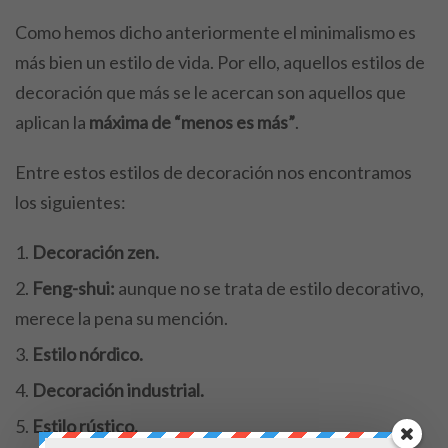
Como hemos dicho anteriormente el minimalismo es
más bien un estilo de vida. Por ello, aquellos estilos de
decoración que más se le acercan son aquellos que
aplican la
máxima de “menos es más”
.
Entre estos estilos de decoración nos encontramos
los siguientes:
Decoración zen.
Feng-shui:
aunque no se trata de estilo decorativo,
merece la pena su mención.
Estilo nórdico.
Decoración industrial.
Estilo rústico.