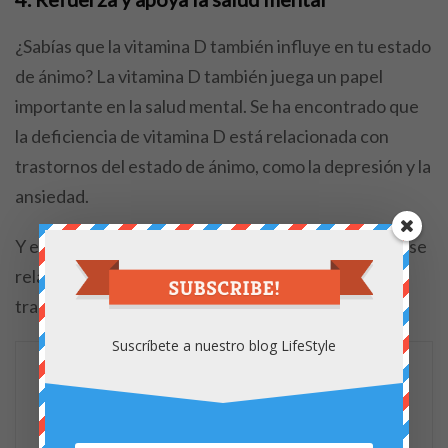
¿Sabías que la vitamina D también influye en tu estado
de ánimo? La vitamina D también juega un papel
importante en la salud mental. Se ha encontrado que
la deficiencia de vitamina D está relacionada con
trastornos del estado de ánimo, como la depresión y la
ansiedad.
Y es que la carencia y deficiencia de este nutriente se
relaciona con un mayor riesgo de depresión y
trastornos del estado de ánimo.
Suscríbete a nuestro blog LifeStyle
Mantener niveles óptimos de
vitamina D puede ayudarte a
sentirte más positivo y energético
,