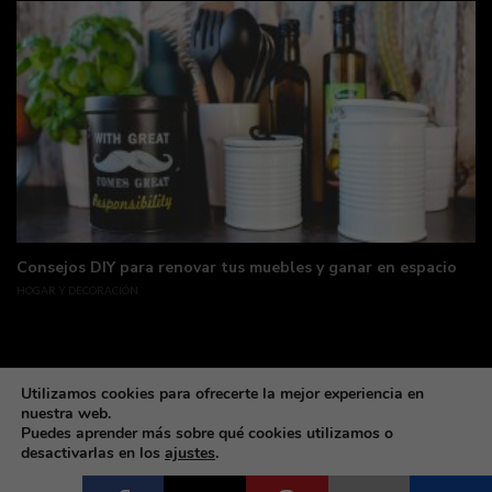
Consejos DIY para renovar tus muebles y ganar en espacio
HOGAR Y DECORACIÓN
Utilizamos cookies para ofrecerte la mejor experiencia en
nuestra web.
Puedes aprender más sobre qué cookies utilizamos o
desactivarlas en los
ajustes
.
Made with coffee & love by deLunaSoft ©All rights reservd.
Cerrar el banner de 