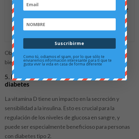
especialmente durante los meses de
invierno, cuando la exposición al sol
es limitada.
Suscribirme
Obtener suficiente vitamina D puede mejorar tu
Como tú, odiamos el spam, por lo que sólo te
enviaremos información interesante para tí que te
bienestar emocional y cognitivo.
gusta vivir la vida en casa de forma diferente
5.
Regula la insulina y ayuda a manejar la
diabetes
La vitamina D tiene un impacto en la secreción y
sensibilidad a la insulina. Esto es crucial para la
regulación de los niveles de glucosa en sangre, y
puede ser especialmente beneficioso para personas
con diabetes tipo 2.