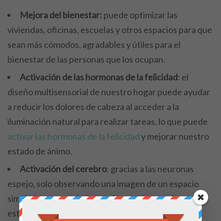
Mejora del bienestar:
puede optimizar las
viviendas, oficinas, escuelas y otros espacios para que
sean más cómodos, agradables y útiles para el
bienestar de las personas que los ocupan.
Activación de las hormonas de la felicidad
: el
diseño multisensorial de nuestro hogar puede ayudar
a reducir los dolores de cabeza al acceder a la
iluminación natural para realizar tareas, lo que puede
activar las hormonas de la felicidad
y mejorar nuestro
estado de ánimo.
Activación del cerebro
: gracias a las neuronas
espejo, solo observando una imagen de un espacio
simulado se crea el mismo efecto tal como si
estuviéramos en el sitio real, lo que puede activar