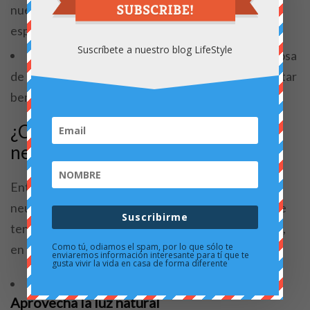
nuestro cerebro y mejorar nuestra percepción del
espacio.
Suscríbete a nuestro blog LifeStyle
Reducción de la ansiedad
: la forma curva o sinuosa
de los espacios puede disminuir la ansiedad y reportar
beneficios a nivel neurológico.
¿Cómo implementar la
neuroarquitectura en tu hogar?
Entonces, ¿cómo puedes poner en práctica la
neuroarquitectura en tu hogar para beneficiarte de
Suscribirme
tener menos estrés? Aquí te dejamos algunas ideas,
Como tú, odiamos el spam, por lo que sólo te
en especial, si quieres gastar poco dinero.
enviaremos información interesante para tí que te
gusta vivir la vida en casa de forma diferente
Aprovecha la luz natural