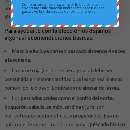
Como tú, odiamos el spam, por lo que sólo te
nuestro país son tan amplias que muchas veces es
enviaremos información interesante para tí que te
gusta vivir la vida en casa de forma diferente
difícil escoger.
Para ayudarte con la elección os dejamos
algunas recomendaciones básicas:
Mezcla e incluye carne y pescado al menos 4 veces
a la semana.
La carne roja (cerdo, ternera y vaca) debe ser
consumida en menor cantidad que las carnes blancas
como el pollo o pavo.
Lo ideal es no abusar de la roja.
Los
pescados azules como el bonito del norte,
boquerón, caballa, salmón, sardina y jurel
son
perfectos por sus beneficios y propiedades. Eso no
quita que de vez en cuando consumas
pescado blanco