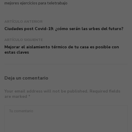
mejores ejercicios para teletrabajo
ARTÍCULO ANTERIOR
Ciudades post Covid-19: ¿cómo serán las urbes del futuro?
ARTÍCULO SIGUIENTE
Mejorar el aislamiento térmico de tu casa es posible con
estas claves
Deja un comentario
Your email address will not be published. Required fields
are marked *