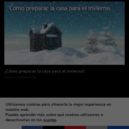
¿Cómo preparar la casa para el invierno?
HOGAR Y DECORACIÓN
Utilizamos cookies para ofrecerte la mejor experiencia en
nuestra web.
Puedes aprender más sobre qué cookies utilizamos o
desactivarlas en los
ajustes
.
Made with coffee & love by deLunaSoft ©All rights reservd.