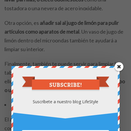
tostadora o una nevera de acero inoxidable.
Otra opción, es
añadir sal al jugo de limón para pulir
artículos como aparatos de metal
. Un vaso de jugo de
limón dentro del microondas también te ayudará a
limpiar su interior.
Finalmente, también te puede servir para limpiar las
tablas de cortar, en especial, si son de madera. Para
ello, mezcla el zumo de limón con agua y
pasa un trapo
o un estropajo para que tenga más efecto.
Suscríbete a nuestro blog LifeStyle
Aceite de oliva.
El aceite de oliva no sólo sirve como ingrediente de
cocina, también es un producto que
te puede servir