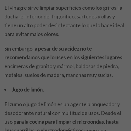
El vinagre sirve limpiar superficies como los grifos, la
ducha, el interior del frigorífico, sartenes y ollas y
tiene un alto poder desinfectante lo que lo hace ideal
para evitar malos olores.
Sin embargo,
a pesar de su acidez no te
recomendamos que lo uses en los siguientes lugares
:
encimeras de granito y mármol, baldosas de piedra,
metales, suelos de madera, manchas muy sucias.
Jugo de limón.
El zumo o jugo de limón es un agente blanqueador y
desodorante natural con multitud de usos. Desde el
uso
para la cocina para limpiar el microondas, hasta
lavar parrillas, o electrodomésticos
como una