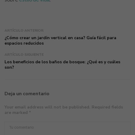
ARTÍCULO ANTERIOR
¿Cómo crear un jardín vertical en casa? Guía fácil para
espacios reducidos
ARTÍCULO SIGUIENTE
Los beneficios de los baños de bosque: ¿Qué es y cuáles
son?
Deja un comentario
Your email address will not be published. Required fields
are marked *