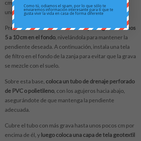
cm de profundidad, manteniendo una pendiente
Como tú, odiamos el spam, por lo que sólo te
enviaremos información interesante para tí que te
uniforme en el fondo.
gusta vivir la vida en casa de forma diferente
Prepara el lecho
colocando una capa de grava de unos
5 a 10 cm en el fondo
, nivelándola para mantener la
pendiente deseada. A continuación, instala una tela
de filtro en el fondo de la zanja para evitar que la grava
se mezcle con el suelo.
Sobre esta base,
coloca un tubo de drenaje perforado
de PVC o polietileno
, con los agujeros hacia abajo,
asegurándote de que mantenga la pendiente
adecuada.
Cubre el tubo con más grava hasta unos pocos cm por
encima de él, y
luego coloca una capa de tela geotextil