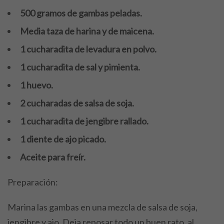
500 gramos de gambas peladas.
Media taza de harina y de
maicena.
1 cucharadita de levadura en polvo.
1 cucharadita de sal y pimienta.
1 huevo.
2 cucharadas de salsa de soja.
1 cucharadita de jengibre rallado.
1 diente de ajo picado.
Aceite para freír.
Preparación:
Marina las gambas en una mezcla de salsa de soja,
jengibre y ajo. Deja reposar todo un buen rato, al