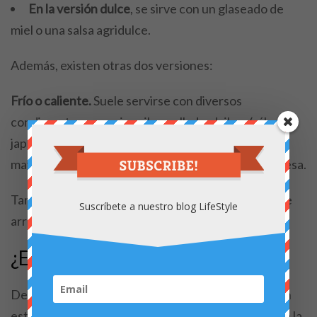
En la versión dulce
, se sirve con un glaseado de
miel o una salsa agridulce.
Además, existen otras dos versiones:
Frío o caliente.
Suele servirse con diversos
condimentos, como jengibre rallado, daikon (rábano
japonés), hojas de shiso, semillas de sésamo,
mayonesa y karashi, una especie de mostaza japonesa.
También se sirve popularmente sobre un cuenco de
Suscríbete a nuestro blog LifeStyle
arroz blanco para acompañar.
¿Es sano el Karagee?
Debido a la gran cantidad de aceite que se utiliza en
este proceso de cocción, puede ser perjudicial para la