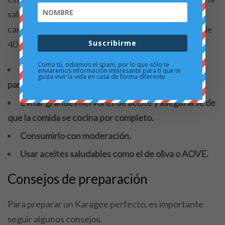
salud si consumes aceite en exceso. Recuerda, la
cantidad máxima de aceite que debes consumir es de
Suscribirme
40 gramos. Existen trucos para evitar tanto aceite.
Como tú, odiamos el spam, por lo que sólo te
Envolver con papel el pollo o trozos de Karagee
enviaremos información interesante para tí que te
gusta vivir la vida en casa de forma diferente
para evitar tanto aceite.
Evitar grandes hervores de aceite y asegurarse de
que la comida se cocina por completo.
Consumirlo con moderación.
Usar aceites saludables como el de oliva o AOVE.
Consejos de preparación
Para preparar un Karagee perfecto, es importante
seguir algunos consejos.