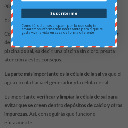
agua esté limpia en un flujo constante.
Suscribirme
Es preferible que eches de menos que de más.
Como tú, odiamos el spam, por lo que sólo te
enviaremos información interesante para tí que te
gusta vivir la vida en casa de forma diferente
Con respecto al cloro
conviene revisar el generador
de cloro de la piscina
. Si tienes un sistema de sal, una
piscina de sal, es decir, una piscina sin cloro, presta
atención a estos consejos.
La parte más importante es la célula de la sal
ya que el
agua circula hacia el generador y la célula de sal.
Es importante
verificar y limpiar la célula de sal para
evitar que se creen dentro depósitos de calcio y otras
impurezas
. Así, conseguirás que funcione
eficazmente.