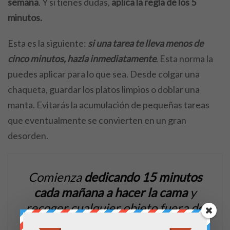
semana
. Y si tienes dudas,
aplica la regla de los 5
minutos.
Esta es la siguiente:
si una tarea te lleva menos de
cinco minutos, hazla inmediatamente
. Esta norma la
puedes aplicar para lo que sea. Desde colgar una
chaqueta, guardar los platos limpios o doblar una
manta. Evitarás la acumulación de pequeñas tareas
que eventualmente se convierten en un gran
desorden.
Comienza
dedicando 15 minutos
cada mañana a hacer la cama
y
recoger cualquier objeto fuera de
lugar. Este simple hábito marca la