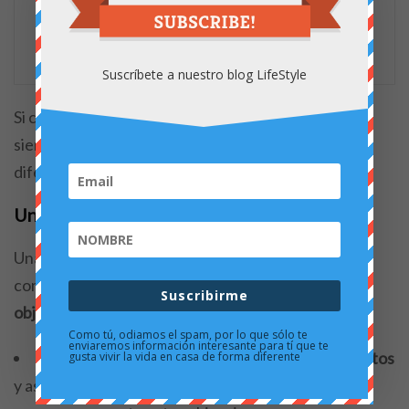
diferencia entre un espacio
ordenado y uno caótico.
Suscríbete a nuestro blog LifeStyle
Si cada miembro de la familia hace esto aunque no
siempre sea así, en pocos días notarás una gran
diferencia.
Un lugar para cada cosa y objeto
Una vez hayas conseguido lo anterior debes
combinarlo con el sistema de
“un lugar para cada
Suscribirme
objeto
“. Por ejemplo:
Como tú, odiamos el spam, por lo que sólo te
enviaremos información interesante para tí que te
Asigna
espacios específicos para todos tus objetos
gusta vivir la vida en casa de forma diferente
y asegúrate de que cada miembro de la familia