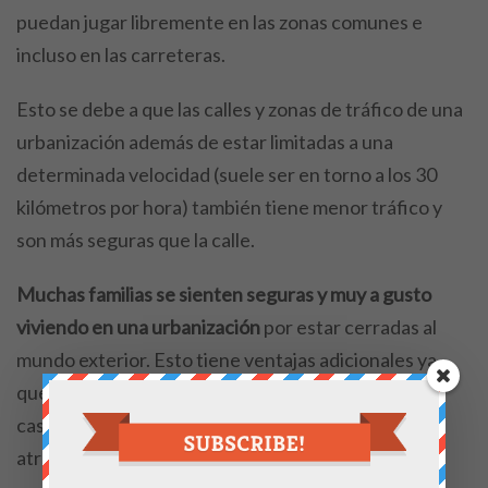
puedan jugar libremente en las zonas comunes e
incluso en las carreteras.
Esto se debe a que las calles y zonas de tráfico de una
urbanización además de estar limitadas a una
determinada velocidad (suele ser en torno a los 30
kilómetros por hora) también tiene menor tráfico y
son más seguras que la calle.
Muchas familias se sienten seguras y muy a gusto
viviendo en una urbanización
por estar cerradas al
mundo exterior. Esto tiene ventajas adicionales ya
que nos da la posibilidad de que los pequeños de la
casa puedan correr y jugar en la calle sin riesgo a
atropellos, robos y accidentes.