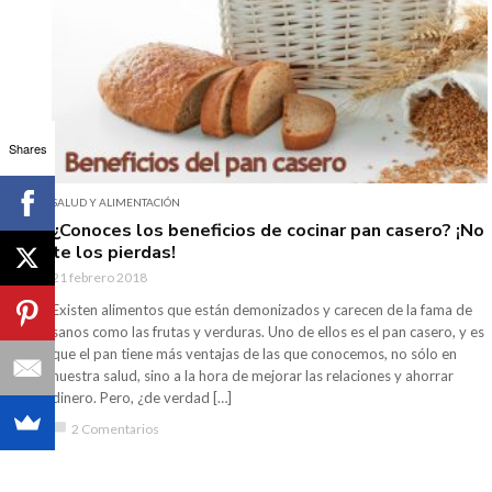
Shares
SALUD Y ALIMENTACIÓN
¿Conoces los beneficios de cocinar pan casero? ¡No
te los pierdas!
21 febrero 2018
Existen alimentos que están demonizados y carecen de la fama de
sanos como las frutas y verduras. Uno de ellos es el pan casero, y es
que el pan tiene más ventajas de las que conocemos, no sólo en
nuestra salud, sino a la hora de mejorar las relaciones y ahorrar
dinero. Pero, ¿de verdad […]
chat_bubble
2 Comentarios