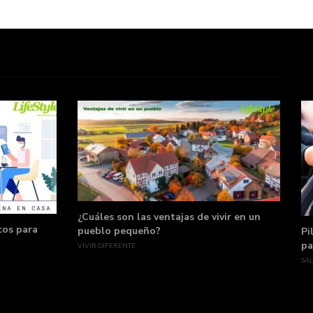
¿Cuáles son las ventajas de vivir en un
cos para
pueblo pequeño?
Pi
pa
VIVIR DIFERENTE
SA