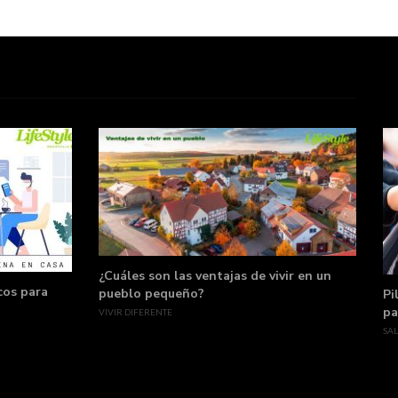
¿Cuáles son las ventajas de vivir en un
cos para
pueblo pequeño?
Pi
pa
VIVIR DIFERENTE
SA