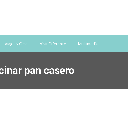
Viajes y Ocio
Vivir Diferente
Multimedia
ocinar pan casero