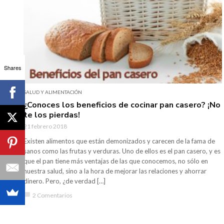
Shares
SALUD Y ALIMENTACIÓN
¿Conoces los beneficios de cocinar pan casero? ¡No
te los pierdas!
21 febrero 2018
Existen alimentos que están demonizados y carecen de la fama de
sanos como las frutas y verduras. Uno de ellos es el pan casero, y es
que el pan tiene más ventajas de las que conocemos, no sólo en
nuestra salud, sino a la hora de mejorar las relaciones y ahorrar
dinero. Pero, ¿de verdad […]
chat_bubble
2 Comentarios