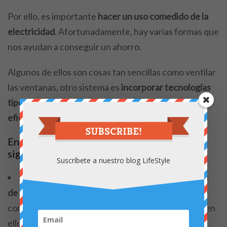
Por ello, es importante
hacer un uso comedido de la
electricidad
. Afortunadamente, hay varias formas que
nos ayudan a conseguir un ahorro.
Algunos de ellos son cosas tan sencillas como ventilar
las ventanas, otro sistema es
incorporar tecnologías
tipo inverter que ahorran al proporcionar una gran
eficiencia y alto rendimiento
.
Entre estos métodos nos encontramos los
siguientes:
Suscríbete a nuestro blog LifeStyle
Utilizar ventiladores de pie para refrescar el aire
de la casa
. Es recomendable, hacer pasillos de aire y
combinarlo con abrir ventanas, pero sin excederse en
ello.