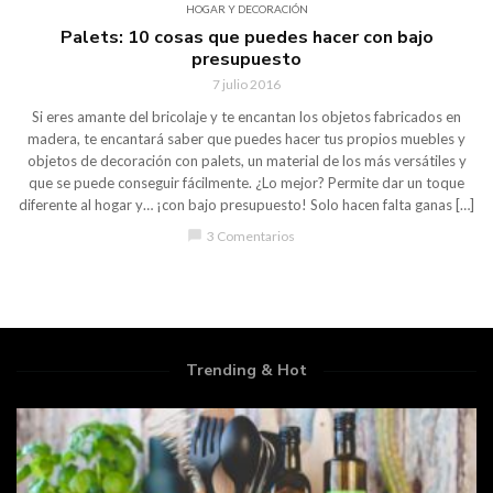
HOGAR Y DECORACIÓN
Palets: 10 cosas que puedes hacer con bajo
presupuesto
7 julio 2016
Si eres amante del bricolaje y te encantan los objetos fabricados en
madera, te encantará saber que puedes hacer tus propios muebles y
objetos de decoración con palets, un material de los más versátiles y
que se puede conseguir fácilmente. ¿Lo mejor? Permite dar un toque
diferente al hogar y… ¡con bajo presupuesto! Solo hacen falta ganas […]
chat_bubble
3 Comentarios
Trending & Hot